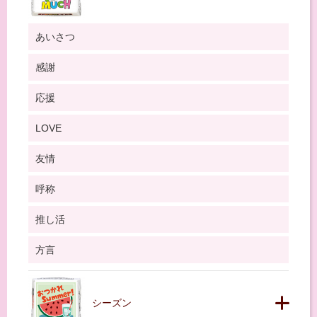
あいさつ
感謝
応援
LOVE
友情
呼称
推し活
方言
シーズン