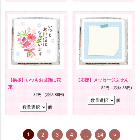
【挨拶】いつもお世話に花
【応援】メッセージふせん
束
82円
（税込 88円)
82円
（税込 88円)
個
個
1
2
3
4
…
14
»