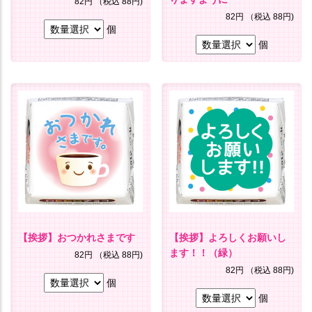
82円
（税込 88円)
82円
（税込 88円)
個
個
【挨拶】おつかれさまです
【挨拶】よろしくお願いし
ます！！（緑）
82円
（税込 88円)
82円
（税込 88円)
個
個