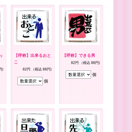
っ
【呼称】出来るおと
【呼称】できる男
こ
82円
（税込 88円)
円)
82円
（税込 88円)
個
個