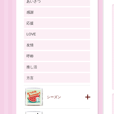
あいさつ
感謝
応援
LOVE
友情
呼称
推し活
方言
シーズン