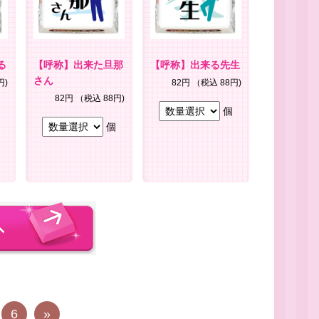
る
【呼称】出来た旦那
【呼称】出来る先生
さん
円)
82円
（税込 88円)
82円
（税込 88円)
個
個
6
»