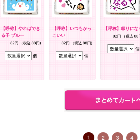
【呼称】やればでき
【呼称】いつもかっ
【呼称】頼りにな
る子 ブルー
こいい
82円
（税込 88
82円
（税込 88円)
82円
（税込 88円)
個
個
個
1
2
3
4