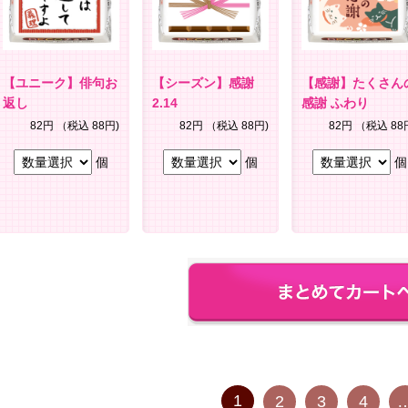
【ユニーク】俳句お
【シーズン】感謝
【感謝】たくさん
返し
2.14
感謝 ふわり
82円
（税込 88円)
82円
（税込 88円)
82円
（税込 88
個
個
個
1
2
3
4