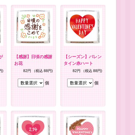
が
【感謝】日頃の感謝
【シーズン】バレン
お花
タイン赤ハート
円)
82円
（税込 88円)
82円
（税込 88円)
個
個