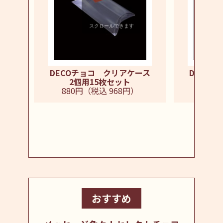
スクロールできます
DECOチョコ クリアケース
DECO
2個用15枚セット
3個
880円（税込 968円）
940円
おすすめ