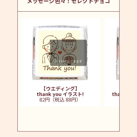
メッセージ色々！セレクトチョコ
スクロールできます
【ウエディング】
【ウ
thank you イラスト!
thank y
82円（税込 88円）
82円