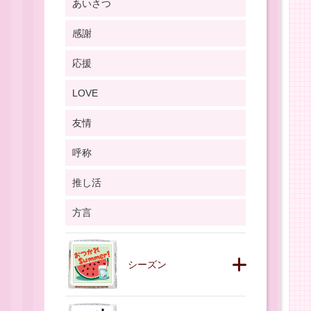
あいさつ
感謝
応援
LOVE
友情
呼称
推し活
方言
シーズン