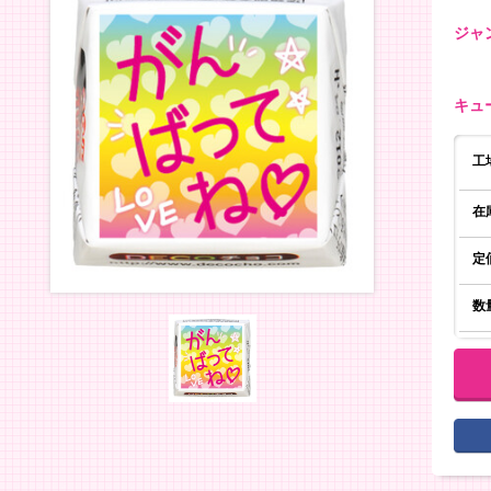
ジャ
キュ
工
在
定
数