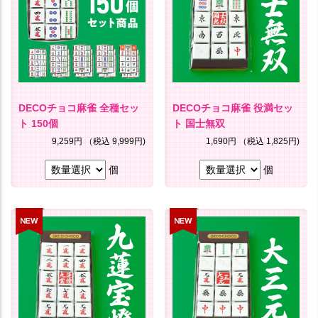
DECOチョコ麻雀 全種セッ
DECOチョコ麻雀 役満セッ
ト 150個
ト 国士無双
9,259円
（税込 9,999円)
1,690円
（税込 1,825円)
個
個