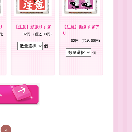
り
【注意】頑張りすぎ
【注意】働きすぎア
リ
円)
82円
（税込 88円)
82円
（税込 88円)
個
個
»