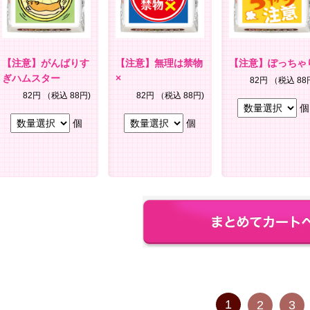
【注意】がんばりす
【注意】無理は禁物
【注意】ぽっちゃ
ぎハムスター
×
82円
（税込 88
82円
（税込 88円)
82円
（税込 88円)
個
個
個
1
2
3