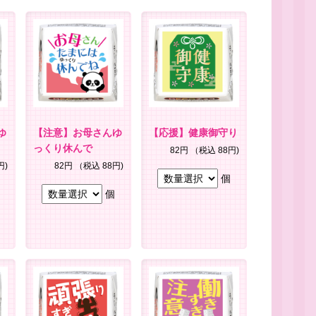
ゆ
【注意】お母さんゆ
【応援】健康御守り
っくり休んで
82円
（税込 88円)
円)
82円
（税込 88円)
個
個