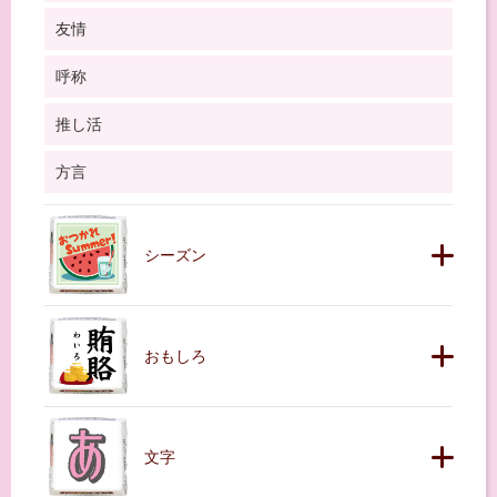
友情
呼称
推し活
方言
シーズン
おもしろ
文字