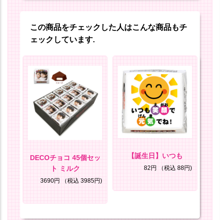
この商品をチェックした人はこんな商品もチ
ェックしています.
ト顔
【誕生日】いつも
【
DECOチョコ 45個セッ
ト ミルク
8円)
82円
（税込 88円)
3690円
（税込 3985円)