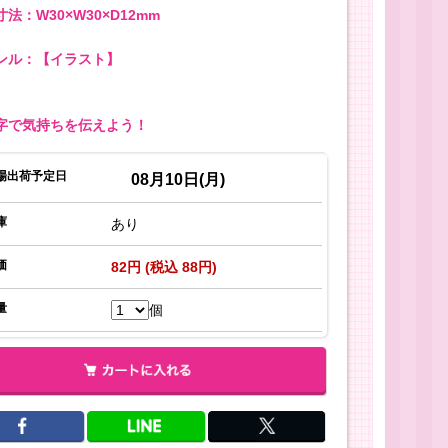
法：W30×W30×D12mm
ンル：【イラスト】
字で気持ちを伝えよう！
場出荷予定日
08月10日(月)
庫
あり
価
82円 (税込 88円)
量
個