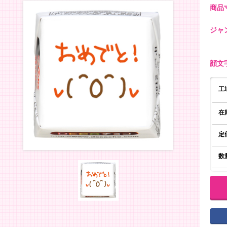
商品寸
ジャ
顔文
工
在
定
数