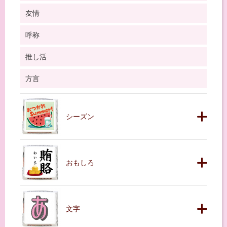
友情
呼称
推し活
方言
シーズン
おもしろ
文字