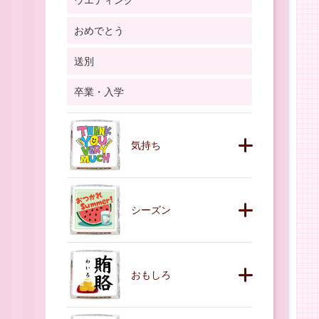
ウエディング
おめでとう
送別
卒業・入学
気持ち
シーズン
おもしろ