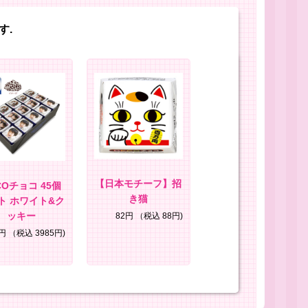
す.
【日本モチーフ】招
COチョコ 45個
き猫
ト ホワイト&ク
ッキー
82円
（税込 88円)
0円
（税込 3985円)