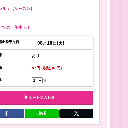
ンル：【シーズン】
ぴかの一年生へ！
場出荷予定日
08月18日(火)
庫
あり
価
82円 (税込 88円)
量
個