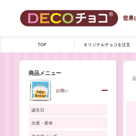
世界
TOP
オリジナルチョコを
注文
商品メニュー
お祝い
誕生日
出産・産休