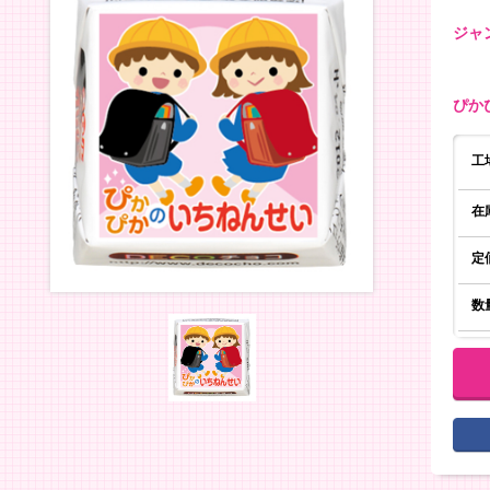
ジャ
ぴか
工
在
定
数