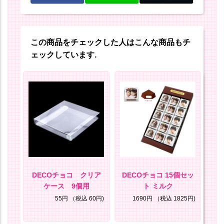
この商品をチェックした人はこんな商品もチ
ェックしています.
ノラ
DECOチョコ クリア
DECOチョコ 15個セッ
D
ケース 9個用
ト ミルク
0円)
55円
（税込 60円)
1690円
（税込 1825円)