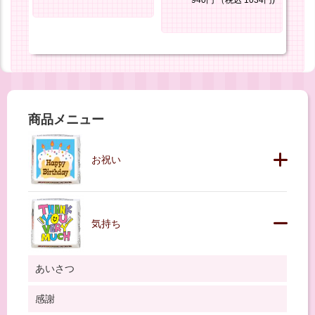
940円
（税込 1034円)
商品メニュー
お祝い
気持ち
あいさつ
感謝