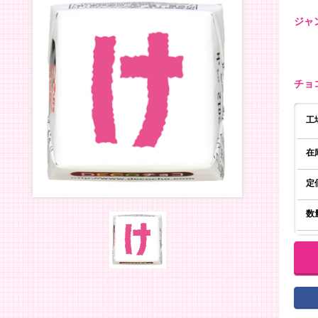
ジャ
チョ
工
在
定
数