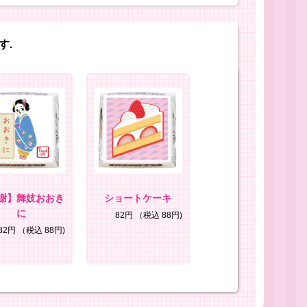
す.
謝】舞妓おおき
ショートケーキ
に
82円
（税込 88円)
82円
（税込 88円)