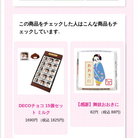
この商品をチェックした人はこんな商品もチ
ェックしています.
のご
【感謝】舞妓おおきに
DECOチョコ 15個セッ
D
す
ト ミルク
82円
（税込 88円)
8円)
1690円
（税込 1825円)