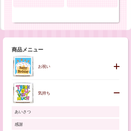
34円)
商品メニュー
お祝い
気持ち
あいさつ
感謝