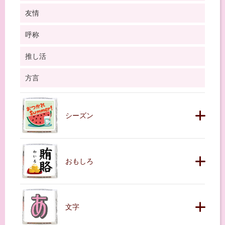
友情
呼称
推し活
方言
シーズン
おもしろ
文字