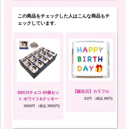
この商品をチェックした人はこんな商品もチ
ェックしています.
のま
【誕生日】カラフル
【
DECOチョコ 45個セッ
ト ホワイト&クッキー
82円
（税込 88円)
8円)
3690円
（税込 3985円)