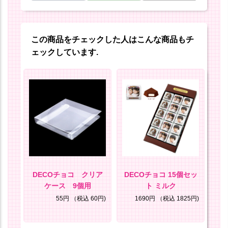
この商品をチェックした人はこんな商品もチ
ェックしています.
セッ
DECOチョコ クリア
DECOチョコ 15個セッ
D
キー
ケース 9個用
ト ミルク
85円)
55円
（税込 60円)
1690円
（税込 1825円)