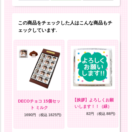
この商品をチェックした人はこんな商品もチ
ェックしています.
てつ
【挨拶】よろしくお願
DECOチョコ 15個セッ
いします！！（緑）
ト ミルク
8円)
82円
（税込 88円)
1690円
（税込 1825円)