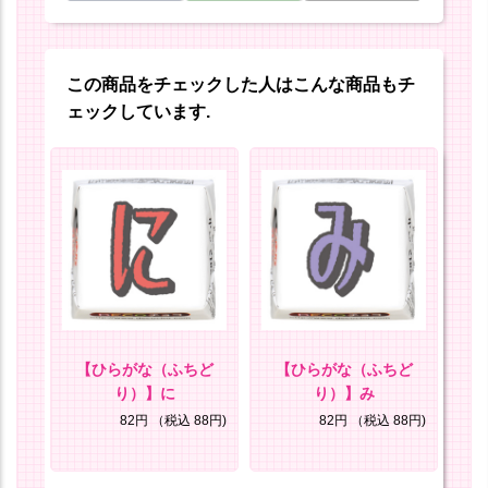
この商品をチェックした人はこんな商品もチ
ェックしています.
ど
【ひらがな（ふちど
【ひらがな（ふちど
り）】に
り）】み
8円)
82円
（税込 88円)
82円
（税込 88円)