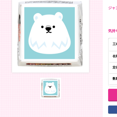
ジャ
気持
工
在
定
数