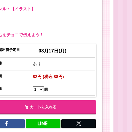
ンル：【イラスト】
ちをチョコで伝えよう！
場出荷予定日
08月17日(月)
庫
あり
価
82円 (税込 88円)
量
個