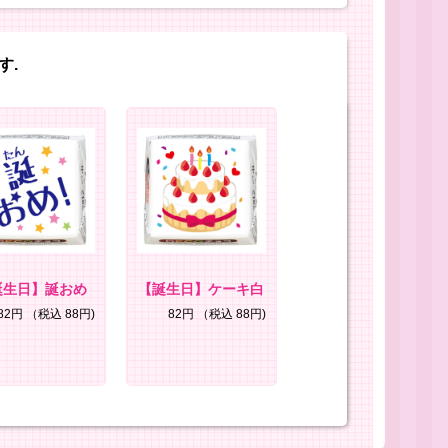
す.
誕生日】誕おめ
【誕生日】ケーキ白
82円
（税込 88円)
82円
（税込 88円)