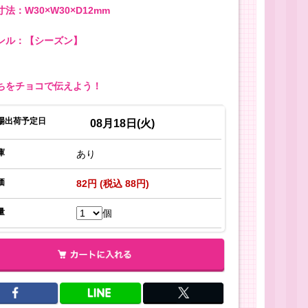
法：W30×W30×D12mm
ンル：【シーズン】
ちをチョコで伝えよう！
場出荷予定日
08月18日(火)
庫
あり
価
82円 (税込 88円)
量
個