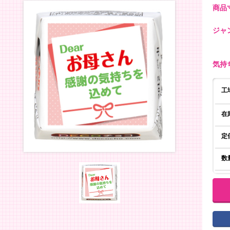
商品寸
ジャ
気持
工
在
定
数