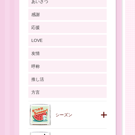
あいさつ
感謝
応援
LOVE
友情
呼称
推し活
方言
シーズン