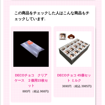
この商品をチェックした人はこんな商品もチ
ェックしています.
ン
DECOチョコ クリア
DECOチョコ 45個セッ
D
ケース ２個用15枚セ
ト ミルク
ト
8円)
ット
3690円
（税込 3985円)
880円
（税込 968円)