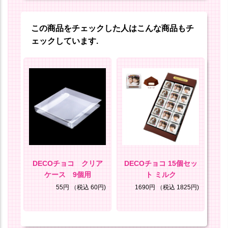
この商品をチェックした人はこんな商品もチ
ェックしています.
 リ
DECOチョコ クリア
DECOチョコ 15個セッ
ケース 9個用
ト ミルク
8円)
55円
（税込 60円)
1690円
（税込 1825円)