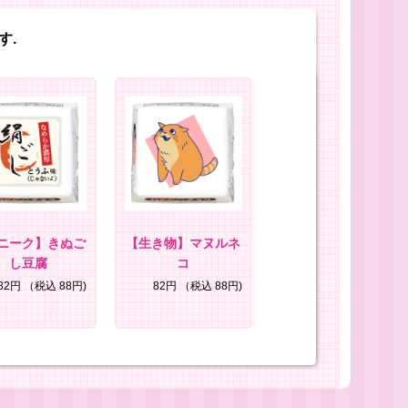
す.
ニーク】きぬご
【生き物】マヌルネ
し豆腐
コ
82円
（税込 88円)
82円
（税込 88円)