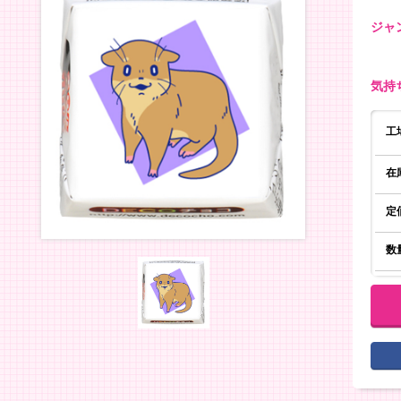
ジャ
気持
工
在
定
数