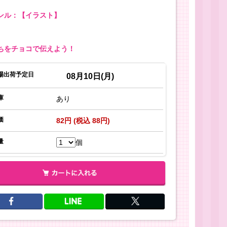
ンル：【イラスト】
ちをチョコで伝えよう！
場出荷予定日
08月10日(月)
庫
あり
価
82円 (税込 88円)
量
個