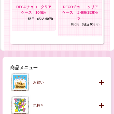
セッ
DECOチョコ クリア
DECOチョコ クリア
D
ケース 10個用
ケース ２個用15枚セ
ケ
ット
25円)
55円
（税込 60円)
880円
（税込 968円)
商品メニュー
お祝い
気持ち