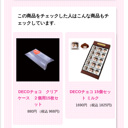
この商品をチェックした人はこんな商品もチ
ェックしています.
セッ
DECOチョコ クリア
DECOチョコ 15個セッ
D
キー
ケース ２個用15枚セ
ト ミルク
ット
85円)
1690円
（税込 1825円)
880円
（税込 968円)