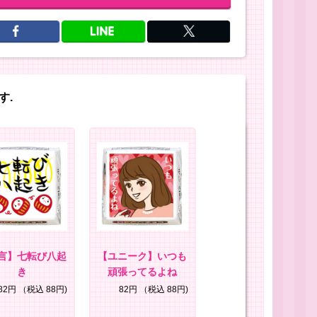
す.
言】七転び八起
【ユニーク】いつも
き
頑張ってるよね
82円
（税込 88円)
82円
（税込 88円)