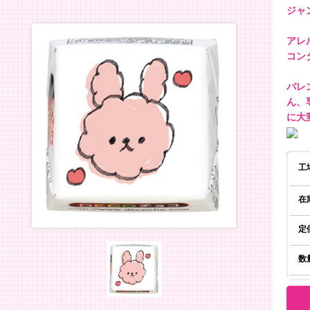
ジャ
アレ
コン
バレ
ん、
に大
工
在
定
数