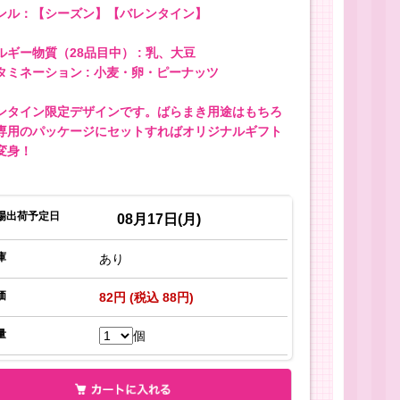
ンル：【シーズン】【バレンタイン】
ルギー物質（28品目中） : 乳、大豆
タミネーション : 小麦・卵・ピーナッツ
ンタイン限定デザインです。ばらまき用途はもちろ
専用のパッケージにセットすればオリジナルギフト
変身！
場出荷予定日
08月17日(月)
庫
あり
価
82円 (税込 88円)
量
個