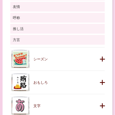
友情
呼称
推し活
方言
シーズン
おもしろ
文字