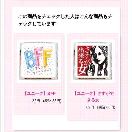
この商品をチェックした人はこんな商品もチ
ェックしています.
いハ
【ユニーク】BFF
【ユニーク】さすがで
きる女
82円
（税込 88円)
8円)
82円
（税込 88円)