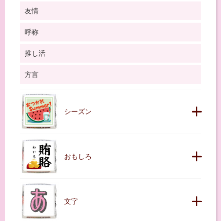
友情
呼称
推し活
方言
シーズン
おもしろ
文字