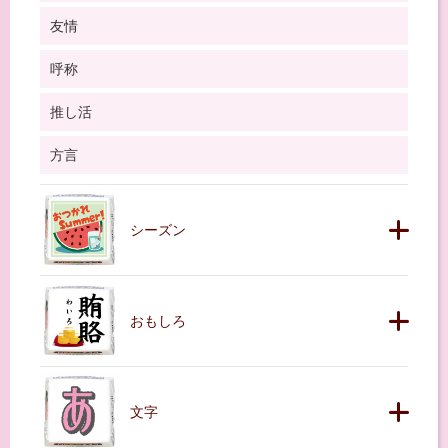
友情
呼称
推し活
方言
シーズン
おもしろ
文字