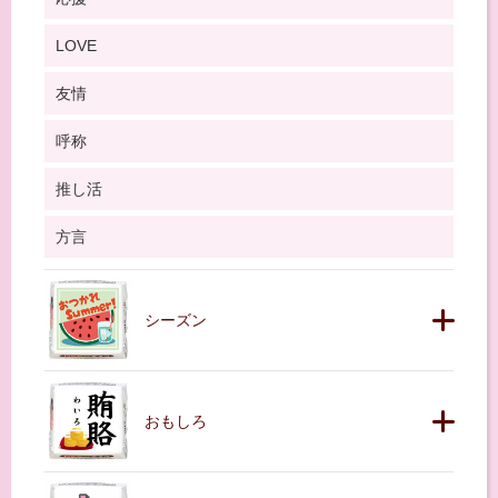
LOVE
友情
呼称
推し活
方言
シーズン
おもしろ