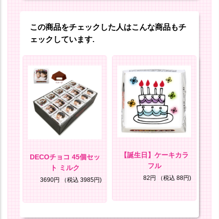
この商品をチェックした人はこんな商品もチ
ェックしています.
【誕生日】ケーキカラ
DECOチョコ 45個セッ
フル
ト ミルク
8円)
82円
（税込 88円)
3690円
（税込 3985円)