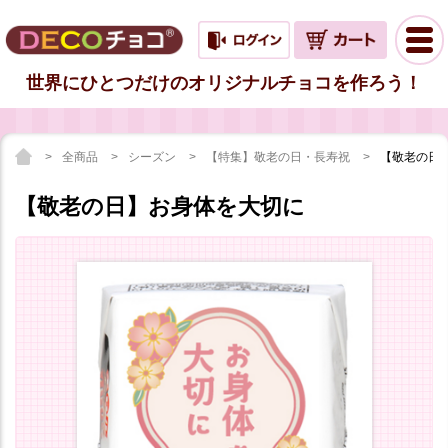
世界にひとつだけのオリジナルチョコを作ろう！
全商品
シーズン
【特集】敬老の日・長寿祝
【敬老の日
【敬老の日】お身体を大切に