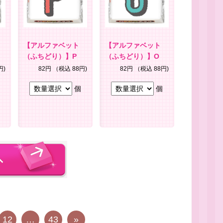
【アルファベット
【アルファベット
（ふちどり）】P
（ふちどり）】O
円)
82円
（税込 88円)
82円
（税込 88円)
個
個
12
…
43
»