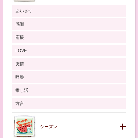
あいさつ
感謝
応援
LOVE
友情
呼称
推し活
方言
シーズン