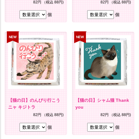
82円
（税込 88円)
82円
（税込 88円)
個
個
【猫の日】のんびり行こう
【猫の日】シャム猫 Thank
ニャ キジトラ
you
82円
（税込 88円)
82円
（税込 88円)
個
個