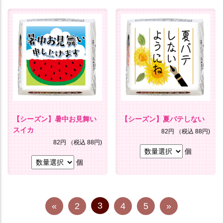
【シーズン】暑中お見舞い
【シーズン】夏バテしない
スイカ
82円
（税込 88円)
82円
（税込 88円)
個
個
3
«
2
4
5
»