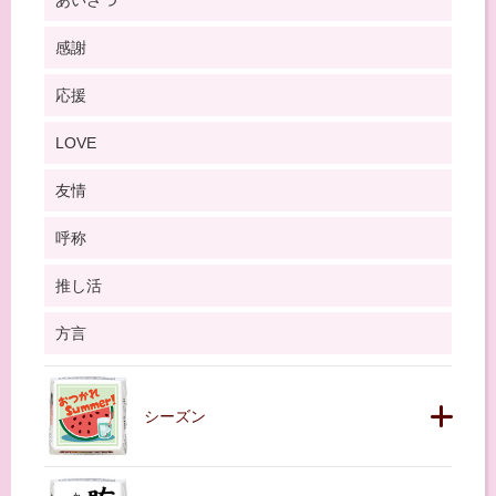
あいさつ
感謝
応援
LOVE
友情
呼称
推し活
方言
シーズン