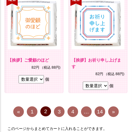
【挨拶】ご愛顧のほど
【挨拶】お祈り申し上げま
す
82円
（税込 88円)
82円
（税込 88円)
個
個
2
«
1
3
4
…
14
»
このページからまとめてカートに入れることができます。