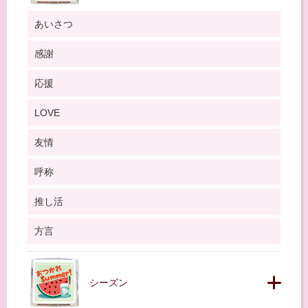
あいさつ
感謝
応援
LOVE
友情
呼称
推し活
方言
シーズン