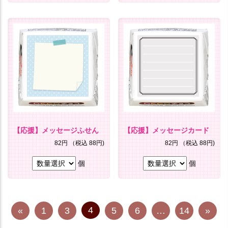
【応援】メッセージふせん
【応援】メッセージカード
82円
（税込 88円)
82円
（税込 88円)
個
個
4
«
1
3
5
6
…
14
»