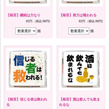
【格言】継続は力なり
【格言】努力は報われる
82円
（税込 88円)
82円
（税込 88円)
個
個
【格言】信じる者は救われ
【格言】酒は飲んでも飲ま
る
れるな