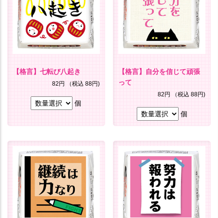
【格言】七転び八起き
【格言】自分を信じて頑張
って
82円
（税込 88円)
82円
（税込 88円)
個
個