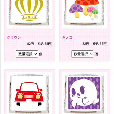
クラウン
キノコ
82円
（税込 88円)
82円
（税込 88円)
個
個