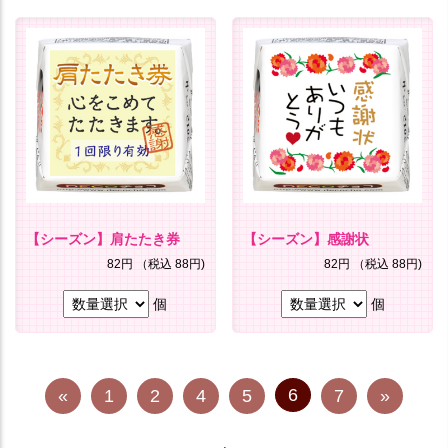
【シーズン】肩たたき券
【シーズン】感謝状
82円
（税込 88円)
82円
（税込 88円)
個
個
6
«
1
2
4
5
7
»