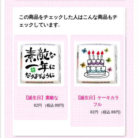
この商品をチェックした人はこんな商品もチ
ェックしています.
をつ
【誕生日】素敵な
【誕生日】ケーキカラ
フル
82円
（税込 88円)
8円)
82円
（税込 88円)