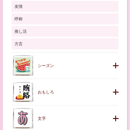
友情
呼称
推し活
方言
シーズン
おもしろ
文字