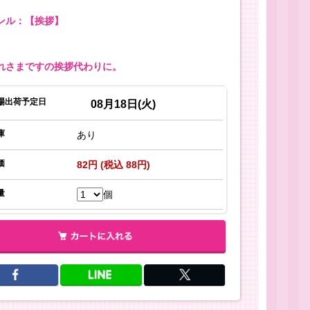
ンル：【挨拶】
れさまですの挨拶代わりに。
場出荷予定日
08月18日(火)
庫
あり
価
82円 (税込 88円)
量
個