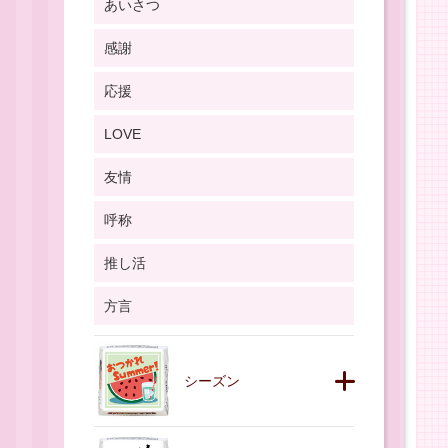
あいさつ
感謝
応援
LOVE
友情
呼称
推し活
方言
シーズン