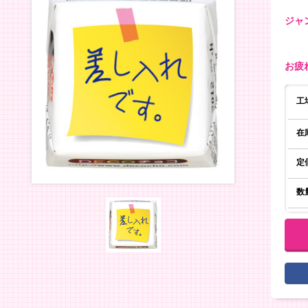
ジャ
お疲
工
在
定
数