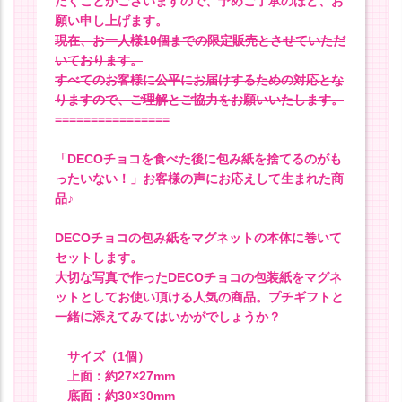
だくことがございますので、予めご了承のほど、お
願い申し上げます。
現在、お一人様10個までの限定販売とさせていただ
いております。
すべてのお客様に公平にお届けするための対応とな
りますので、ご理解とご協力をお願いいたします。
================
「DECOチョコを食べた後に包み紙を捨てるのがも
ったいない！」お客様の声にお応えして生まれた商
品♪
DECOチョコの包み紙をマグネットの本体に巻いて
セットします。
大切な写真で作ったDECOチョコの包装紙をマグネ
ットとしてお使い頂ける人気の商品。プチギフトと
一緒に添えてみてはいかがでしょうか？
サイズ（1個）
上面：約27×27mm
底面：約30×30mm