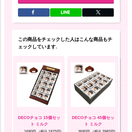
この商品をチェックした人はこんな商品もチ
ェックしています.
部
DECOチョコ 15個セッ
DECOチョコ 45個セッ
ト ミルク
ト ミルク
8円)
1690円
（税込 1825円)
3690円
（税込 3985円)