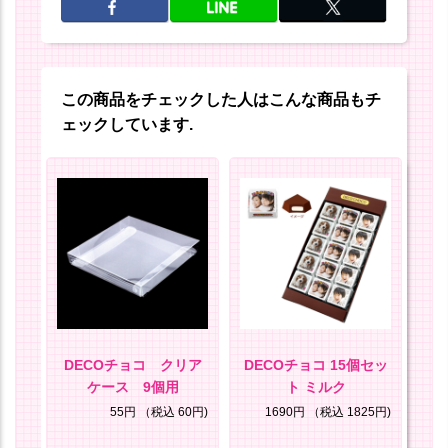
この商品をチェックした人はこんな商品もチ
ェックしています.
DECOチョコ クリア
DECOチョコ 15個セッ
D
ケース 9個用
ト ミルク
8円)
55円
（税込 60円)
1690円
（税込 1825円)