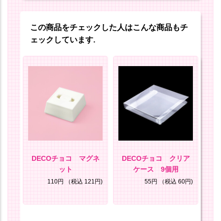
この商品をチェックした人はこんな商品もチ
ェックしています.
リア
DECOチョコ マグネ
DECOチョコ クリア
D
枚セ
ット
ケース 9個用
ケ
110円
（税込 121円)
55円
（税込 60円)
34円)