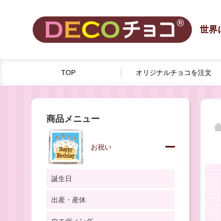
世界
TOP
オリジナルチョコを
注文
商品メニュー
お祝い
誕生日
出産・産休