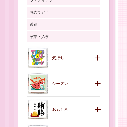
ウエディング
おめでとう
送別
卒業・入学
気持ち
シーズン
おもしろ