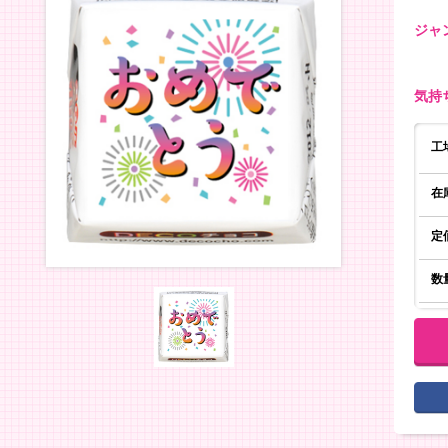
ジャ
気持
工
在
定
数