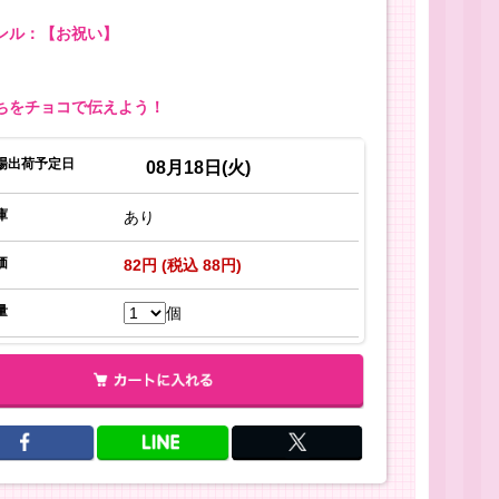
ンル：【お祝い】
ちをチョコで伝えよう！
場出荷予定日
08月18日(火)
庫
あり
価
82円 (税込 88円)
量
個