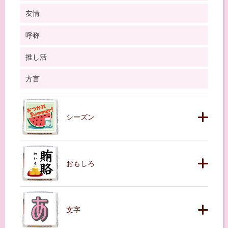
友情
呼称
推し活
方言
シーズン
おもしろ
文字