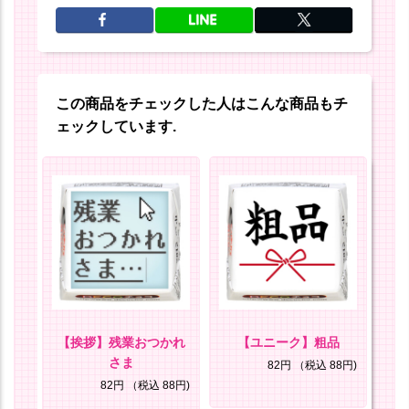
この商品をチェックした人はこんな商品もチ
ェックしています.
りが
【挨拶】残業おつかれ
【ユニーク】粗品
【
さま
82円
（税込 88円)
8円)
82円
（税込 88円)